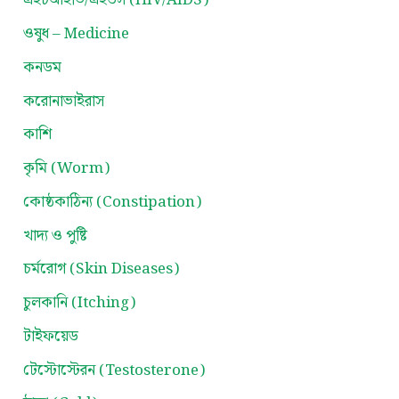
এইচআইভি/এইডস (HIV/AIDS)
ওষুধ – Medicine
কনডম
করোনাভাইরাস
কাশি
কৃমি (Worm)
কোষ্ঠকাঠিন্য (Constipation)
খাদ্য ও পুষ্টি
চর্মরোগ (Skin Diseases)
চুলকানি (Itching)
টাইফয়েড
টেস্টোস্টেরন (Testosterone)