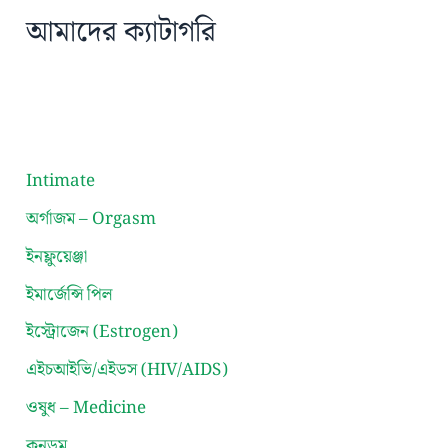
আমাদের ক্যাটাগরি
Intimate
অর্গাজম – Orgasm
ইনফ্লুয়েঞ্জা
ইমার্জেন্সি পিল
ইস্ট্রোজেন (Estrogen)
এইচআইভি/এইডস (HIV/AIDS)
ওষুধ – Medicine
কনডম