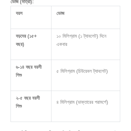
ডোজ (মাত্রা):
বয়স
ডোজ
বড়দের (১৫+
১০ মিলিগ্রাম (১ ট্যাবলেট) দিনে
বছর)
একবার
৬-১৪ বছর বয়সী
৫ মিলিগ্রাম (চিউয়েবল ট্যাবলেট)
শিশু
২-৫ বছর বয়সী
৪ মিলিগ্রাম (ডাক্তারের পরামর্শে)
শিশু