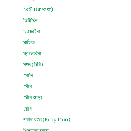
ব্রেস্ট (Breast)
ভিটামিন
ভ্যাজাইনা
মাসিক
ম্যালেরিয়া
যক্ষা (টিবি)
যোনি
যৌন
যৌন স্বাস্থ্য
রোগ
শরীর ব্যথা (Body Pain)