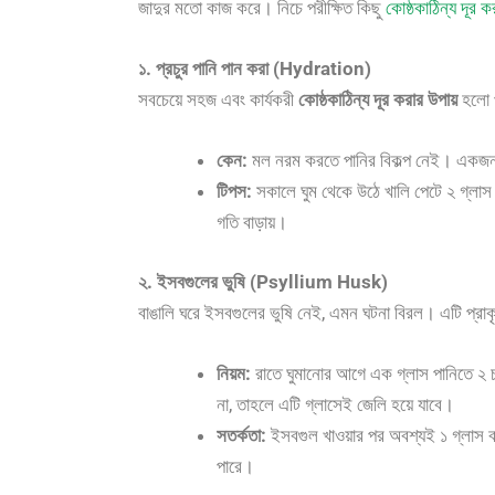
জাদুর মতো কাজ করে। নিচে পরীক্ষিত কিছু
কোষ্ঠকাঠিন্য দূর ক
১. প্রচুর পানি পান করা (Hydration)
সবচেয়ে সহজ এবং কার্যকরী
কোষ্ঠকাঠিন্য দূর করার উপায়
হলো প
কেন:
মল নরম করতে পানির বিকল্প নেই। একজন প
টিপস:
সকালে ঘুম থেকে উঠে খালি পেটে ২ গ্লাস
গতি বাড়ায়।
২. ইসবগুলের ভুষি (Psyllium Husk)
বাঙালি ঘরে ইসবগুলের ভুষি নেই, এমন ঘটনা বিরল। এটি প্রাক
নিয়ম:
রাতে ঘুমানোর আগে এক গ্লাস পানিতে ২ চা
না, তাহলে এটি গ্লাসেই জেলি হয়ে যাবে।
সতর্কতা:
ইসবগুল খাওয়ার পর অবশ্যই ১ গ্লাস বাড়
পারে।