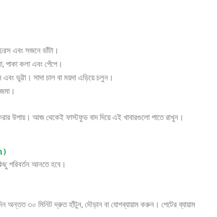
, ঢেরস এবং সজনে ডাঁটা।
, পাকা কলা এবং পেঁপে।
এবং ভুট্টা। সাদা চাল বা ময়দা এড়িয়ে চলুন।
াজমা।
দূর করার উপায়। আজ থেকেই ফাস্টফুড বাদ দিয়ে এই খাবারগুলো পাতে রাখুন।
n)
 কিছু পরিবর্তন আনতে হবে।
 অন্তত ৩০ মিনিট দ্রুত হাঁটুন, দৌড়ান বা যোগব্যায়াম করুন। পেটের ব্যায়াম