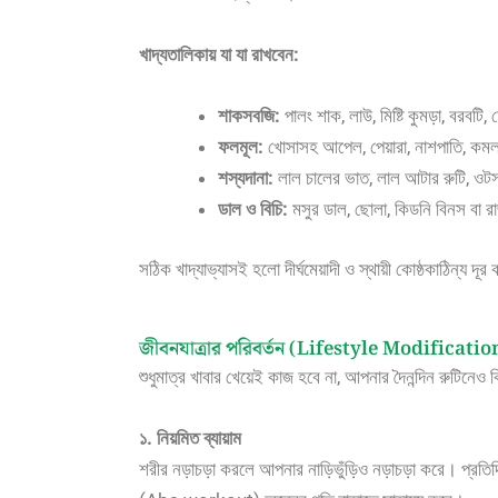
খাদ্যতালিকায় যা যা রাখবেন:
শাকসবজি:
পালং শাক, লাউ, মিষ্টি কুমড়া, বরবটি
ফলমূল:
খোসাসহ আপেল, পেয়ারা, নাশপাতি, কমলা
শস্যদানা:
লাল চালের ভাত, লাল আটার রুটি, ওটস 
ডাল ও বিচি:
মসুর ডাল, ছোলা, কিডনি বিনস বা র
সঠিক খাদ্যাভ্যাসই হলো দীর্ঘমেয়াদী ও স্থায়ী কোষ্ঠকাঠিন্য 
জীবনযাত্রার পরিবর্তন (Lifestyle Modificatio
শুধুমাত্র খাবার খেয়েই কাজ হবে না, আপনার দৈনন্দিন রুটিনেও
১. নিয়মিত ব্যায়াম
শরীর নড়াচড়া করলে আপনার নাড়িভুঁড়িও নড়াচড়া করে। প্রতিদিন