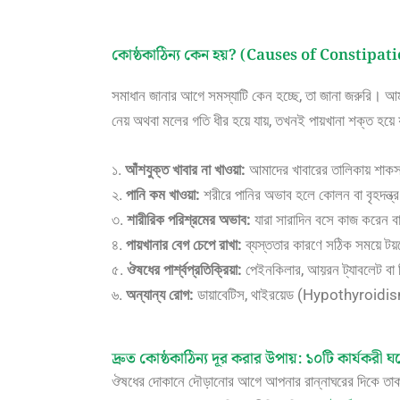
কোষ্ঠকাঠিন্য কেন হয়? (Causes of Constipat
সমাধান জানার আগে সমস্যাটি কেন হচ্ছে, তা জানা জরুরি। আমা
নেয় অথবা মলের গতি ধীর হয়ে যায়, তখনই পায়খানা শক্ত হয়ে
১.
আঁশযুক্ত খাবার না খাওয়া:
আমাদের খাবারের তালিকায় শাক
২.
পানি কম খাওয়া:
শরীরে পানির অভাব হলে কোলন বা বৃহদন্ত্
৩.
শারীরিক পরিশ্রমের অভাব:
যারা সারাদিন বসে কাজ করেন বা
৪.
পায়খানার বেগ চেপে রাখা:
ব্যস্ততার কারণে সঠিক সময়ে টয়
৫.
ঔষধের পার্শ্বপ্রতিক্রিয়া:
পেইনকিলার, আয়রন ট্যাবলেট বা ড
৬.
অন্যান্য রোগ:
ডায়াবেটিস, থাইরয়েড (Hypothyroidis
দ্রুত কোষ্ঠকাঠিন্য দূর করার উপায়: ১০টি কার্যকরী
ঔষধের দোকানে দৌড়ানোর আগে আপনার রান্নাঘরের দিকে তাকান