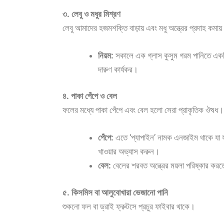
৩. লেবু ও মধুর মিশ্রণ
লেবু আমাদের হজমশক্তি বাড়ায় এবং মধু অন্ত্রের প্রদাহ কমা
নিয়ম:
সকালে এক গ্লাস কুসুম গরম পানিতে একটি
দারুণ কার্যকর।
৪. পাকা পেঁপে ও বেল
ফলের মধ্যে পাকা পেঁপে এবং বেল হলো সেরা প্রাকৃতিক ঔষধ।
পেঁপে:
এতে ‘প্যাপাইন’ নামক এনজাইম থাকে যা হজ
খাওয়ার অভ্যাস করুন।
বেল:
বেলের শরবত অন্ত্রের ময়লা পরিষ্কার করত
৫. কিসমিস বা আলুবোখারা ভেজানো পানি
শুকনো ফল বা ড্রাই ফ্রুটসে প্রচুর ফাইবার থাকে।