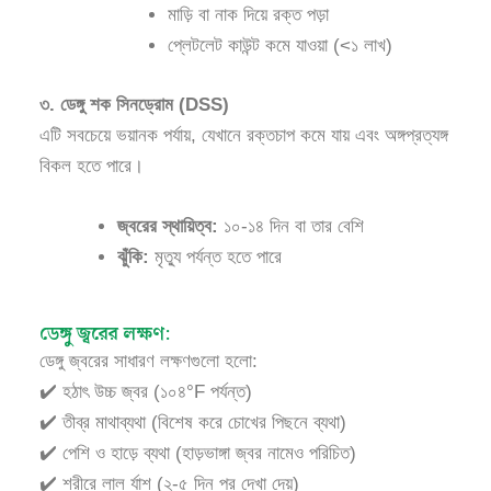
মাড়ি বা নাক দিয়ে রক্ত পড়া
প্লেটলেট কাউন্ট কমে যাওয়া (<১ লাখ)
৩. ডেঙ্গু শক সিনড্রোম (DSS)
এটি সবচেয়ে ভয়ানক পর্যায়, যেখানে রক্তচাপ কমে যায় এবং অঙ্গপ্রত্যঙ্গ
বিকল হতে পারে।
জ্বরের স্থায়িত্ব:
১০-১৪ দিন বা তার বেশি
ঝুঁকি:
মৃত্যু পর্যন্ত হতে পারে
ডেঙ্গু জ্বরের লক্ষণ:
ডেঙ্গু জ্বরের সাধারণ লক্ষণগুলো হলো:
✔️ হঠাৎ উচ্চ জ্বর (১০৪°F পর্যন্ত)
✔️ তীব্র মাথাব্যথা (বিশেষ করে চোখের পিছনে ব্যথা)
✔️ পেশি ও হাড়ে ব্যথা (হাড়ভাঙ্গা জ্বর নামেও পরিচিত)
✔️ শরীরে লাল র্যাশ (২-৫ দিন পর দেখা দেয়)