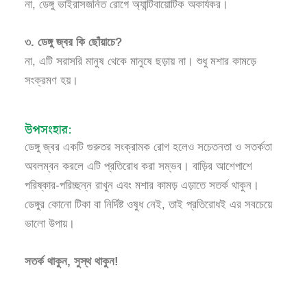
না, ডেঙ্গু ভাইরাসজনিত রোগে অ্যান্টিবায়োটিক অকার্যকর।
৩. ডেঙ্গু জ্বর কি ছোঁয়াচে?
না, এটি সরাসরি মানুষ থেকে মানুষে ছড়ায় না। শুধু মশার কামড়ে
সংক্রমণ হয়।
উপসংহার:
ডেঙ্গু জ্বর একটি গুরুতর সংক্রামক রোগ হলেও সচেতনতা ও সতর্কতা
অবলম্বন করলে এটি প্রতিরোধ করা সম্ভব। বাড়ির আশেপাশে
পরিষ্কার-পরিচ্ছন্ন রাখুন এবং মশার কামড় এড়াতে সতর্ক থাকুন।
ডেঙ্গুর কোনো টিকা বা নির্দিষ্ট ওষুধ নেই, তাই প্রতিরোধই এর সবচেয়ে
ভালো উপায়।
সতর্ক থাকুন, সুস্থ থাকুন!