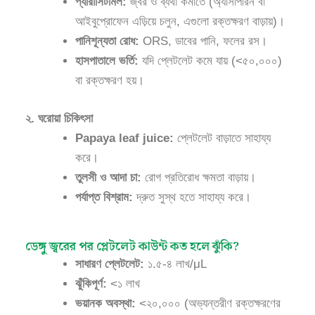
প্যারাসিটামল:
জ্বর ও ব্যথা কমাতে (অ্যাসপিরিন বা
আইবুপ্রোফেন এড়িয়ে চলুন, এগুলো রক্তক্ষরণ বাড়ায়)।
পানিশূন্যতা রোধ:
ORS, ডাবের পানি, ফলের রস।
হাসপাতালে ভর্তি:
যদি প্লেটলেট কমে যায় (<৫০,০০০)
বা রক্তক্ষরণ হয়।
২. ঘরোয়া চিকিৎসা
Papaya leaf juice:
প্লেটলেট বাড়াতে সাহায্য
করে।
তুলসী ও আদা চা:
রোগ প্রতিরোধ ক্ষমতা বাড়ায়।
পর্যাপ্ত বিশ্রাম:
দ্রুত সুস্থ হতে সাহায্য করে।
ডেঙ্গু জ্বরের পর প্লেটলেট কাউন্ট কত হলে ঝুঁকি?
সাধারণ প্লেটলেট:
১.৫-৪ লাখ/μL
ঝুঁকিপূর্ণ:
<১ লাখ
ভয়ানক অবস্থা:
<২০,০০০ (অভ্যন্তরীণ রক্তক্ষরণের