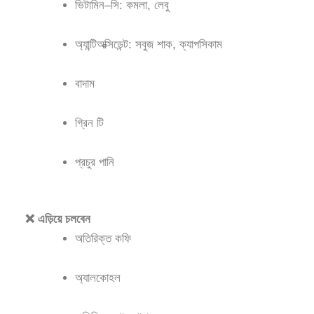
ভিটামিন–সি: কমলা, লেবু
অ্যান্টিঅক্সিডেন্ট: সবুজ শাক, ক্যাপসিকাম
বাদাম
গ্রিন টি
প্রচুর পানি
❌ এড়িয়ে চলবেন
অতিরিক্ত কফি
অ্যালকোহল