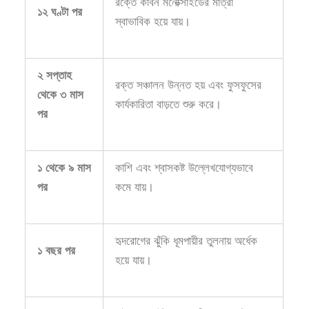
রক্তে কার্বন মনোক্সাইডের মাত্রা
১২ ঘণ্টা পর
স্বাভাবিক হয়ে যায়।
২ সপ্তাহ
রক্ত সঞ্চালন উন্নত হয় এবং ফুসফুসের
থেকে ৩ মাস
কার্যকারিতা বাড়তে শুরু করে।
পর
১ থেকে ৯ মাস
কাশি এবং শ্বাসকষ্ট উল্লেখযোগ্যভাবে
পর
কমে যায়।
হৃদরোগের ঝুঁকি ধূমপায়ীর তুলনায় অর্ধেক
১ বছর পর
হয়ে যায়।