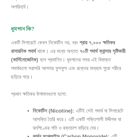
অপরিহার্য।
ধূমপান কি?
একটি সিগারেটে কেবল নিকোটিন নয়, বরং
প্রায় ৭,০০০ ক্ষতিকর
রাসায়নিক পদার্থ
থাকে। এর মধ্যে অন্তত
৭০টি পদার্থ ক্যান্সার সৃষ্টিকারী
(কার্সিনোজেনিক)
বলে প্রমাণিত। ধূমপানের সময় এই বিষাক্ত
পদার্থগুলো সরাসরি আপনার ফুসফুস এবং রক্তের মাধ্যমে পুরো শরীরে
ছড়িয়ে পড়ে।
প্রধান ক্ষতিকর উপাদানগুলো হলো:
নিকোটিন (Nicotine):
এটিই সেই পদার্থ যা সিগারেটে
আসক্তি তৈরি করে। এটি একটি শক্তিশালী উদ্দীপক যা
হৃৎপিণ্ডের গতি ও রক্তচাপ বাড়িয়ে দেয়।
কার্বন মনোক্সাইড (Carbon Monoxide):
এটি