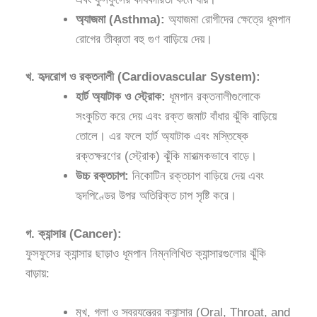
অ্যাজমা (Asthma):
অ্যাজমা রোগীদের ক্ষেত্রে ধূমপান
রোগের তীব্রতা বহু গুণ বাড়িয়ে দেয়।
খ. হৃদরোগ ও রক্তনালী (Cardiovascular System):
হার্ট অ্যাটাক ও স্ট্রোক:
ধূমপান রক্তনালীগুলোকে
সংকুচিত করে দেয় এবং রক্ত জমাট বাঁধার ঝুঁকি বাড়িয়ে
তোলে। এর ফলে হার্ট অ্যাটাক এবং মস্তিষ্কে
রক্তক্ষরণের (স্ট্রোক) ঝুঁকি মারাত্মকভাবে বাড়ে।
উচ্চ রক্তচাপ:
নিকোটিন রক্তচাপ বাড়িয়ে দেয় এবং
হৃদপিণ্ডের উপর অতিরিক্ত চাপ সৃষ্টি করে।
গ. ক্যান্সার (Cancer):
ফুসফুসের ক্যান্সার ছাড়াও ধূমপান নিম্নলিখিত ক্যান্সারগুলোর ঝুঁকি
বাড়ায়:
মুখ, গলা ও স্বরযন্ত্রের ক্যান্সার (Oral, Throat, and