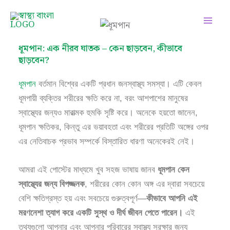
Skip
Facebook
Instagram
Twitter
Pinterest
LinkedIn
YouTube
to
content
ধূমপান: এক নীরব ঘাতক – কেন ছাড়বেন, কীভাবে
ছাড়বেন?
ধূমপান
বর্তমান বিশ্বের একটি প্রধান জনস্বাস্থ্য সমস্যা। এটি কেবল
ধূমপায়ী ব্যক্তির শরীরের ক্ষতি করে না, বরং আশপাশের মানুষের
স্বাস্থ্যের জন্যও মারাত্মক হুমকি সৃষ্টি করে। অনেকে হয়তো জানেন,
ধূমপান ক্ষতিকর, কিন্তু এর ভয়াবহতা এবং শরীরের প্রতিটি অঙ্গের ওপর
এর নেতিবাচক প্রভাব সম্পর্কে বিস্তারিত ধারণা অনেকেরই নেই।
আমরা এই পোস্টের মাধ্যমে খুব সহজ ভাষায় জানব
ধূমপান কেন
স্বাস্থ্যের জন্য বিপজ্জনক
, শরীরের কোন কোন অঙ্গ এর দ্বারা সবচেয়ে
বেশি ক্ষতিগ্রস্ত হয় এবং সবচেয়ে গুরুত্বপূর্ণ—
কীভাবে আপনি এই
মরণনেশা ত্যাগ করে একটি সুস্থ ও দীর্ঘ জীবন পেতে পারেন।
এই
তথ্যগুলো আপনার এবং আপনার পরিবারের স্বাস্থ্য সুরক্ষার জন্য