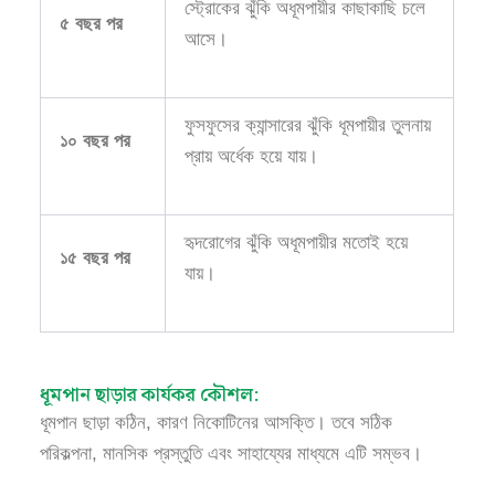
স্ট্রোকের ঝুঁকি অধূমপায়ীর কাছাকাছি চলে
৫ বছর পর
আসে।
ফুসফুসের ক্যান্সারের ঝুঁকি ধূমপায়ীর তুলনায়
১০ বছর পর
প্রায় অর্ধেক হয়ে যায়।
হৃদরোগের ঝুঁকি অধূমপায়ীর মতোই হয়ে
১৫ বছর পর
যায়।
ধূমপান ছাড়ার কার্যকর কৌশল:
ধূমপান ছাড়া কঠিন, কারণ নিকোটিনের আসক্তি। তবে সঠিক
পরিকল্পনা, মানসিক প্রস্তুতি এবং সাহায্যের মাধ্যমে এটি সম্ভব।