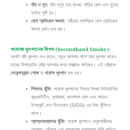
দাঁত ও মুখ:
দাঁত হলুদ হয়ে যাওয়া, মাড়ির রোগ এবং মুখের
দুর্গন্ধ সৃষ্টি হয়।
রোগ প্রতিরোধ ক্ষমতা:
শরীরের সামগ্রিক রোগ প্রতিরোধ
ক্ষমতা দুর্বল হয়ে যায়।
পরোক্ষ ধূমপানের বিপদ (Secondhand Smoke):
আপনি যদি ধূমপান নাও করেন, তবুও আপনার পাশে যারা ধূমপান করেন,
তাদের সিগারেটের ধোঁয়া আপনার জন্য মারাত্মক ক্ষতিকর। এই ধোঁয়াকে
সেকেন্ডহ্যান্ড স্মোক
বা
পরোক্ষ ধূমপান
বলা হয়।
শিশুদের ঝুঁকি:
পরোক্ষ ধূমপানের শিকার শিশুরা নিউমোনিয়া,
ব্রঙ্কাইটিস, অ্যাজমা, কানপাকা রোগ এবং সাডেন
ইনফ্যান্ট ডেথ সিনড্রোম (SIDS)-এর উচ্চ ঝুঁকিতে
থাকে।
প্রাপ্তবয়স্কদের ঝুঁকি:
পরোক্ষ ধূমপানও অধূমপায়ীদের
হৃদরোগ, স্ট্রোক এবং ফুসফুসের ক্যান্সারের ঝুঁকি বাড়িয়ে