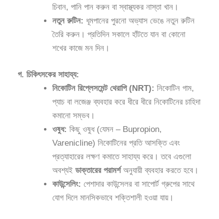
চিবান, পানি পান করুন বা স্বাস্থ্যকর নাস্তা খান।
নতুন রুটিন:
ধূমপানের পুরনো অভ্যাস ভেঙে নতুন রুটিন
তৈরি করুন। প্রতিদিন সকালে হাঁটতে যান বা কোনো
শখের কাজে মন দিন।
গ. চিকিৎসকের সাহায্য:
নিকোটিন রিপ্লেসমেন্ট থেরাপি (NRT):
নিকোটিন গাম,
প্যাচ বা লজেঞ্জ ব্যবহার করে ধীরে ধীরে নিকোটিনের চাহিদা
কমানো সম্ভব।
ওষুধ:
কিছু ওষুধ (যেমন – Bupropion,
Varenicline) নিকোটিনের প্রতি আসক্তি এবং
প্রত্যাহারের লক্ষণ কমাতে সাহায্য করে। তবে এগুলো
অবশ্যই
ডাক্তারের পরামর্শ
অনুযায়ী ব্যবহার করতে হবে।
কাউন্সেলিং:
পেশাদার কাউন্সেলর বা সাপোর্ট গ্রুপের সাথে
যোগ দিলে মানসিকভাবে শক্তিশালী হওয়া যায়।