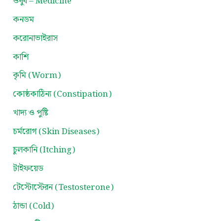
ওষুধ – Medicine
কনডম
করোনাভাইরাস
কাশি
কৃমি (Worm)
কোষ্ঠকাঠিন্য (Constipation)
খাদ্য ও পুষ্টি
চর্মরোগ (Skin Diseases)
চুলকানি (Itching)
টাইফয়েড
টেস্টোস্টেরন (Testosterone)
ঠান্ডা (Cold)