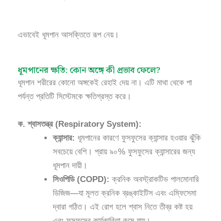
এভাবেই ধূমপান আসক্তিতে রূপ নেয়।
ধূমপানের ক্ষতি: কোন অঙ্গে কী প্রভাব ফেলে?
ধূমপান শরীরের কোনো অঙ্গকেই রেহাই দেয় না। এটি মাথা থেকে পা
পর্যন্ত প্রতিটি সিস্টেমকে ক্ষতিগ্রস্ত করে।
ক. শ্বাসতন্ত্র (Respiratory System):
ক্যান্সার:
ধূমপানের কারণে ফুসফুসের ক্যান্সার হওয়ার ঝুঁকি
সবচেয়ে বেশি। প্রায় ৯০% ফুসফুসের ক্যান্সারের জন্য
ধূমপান দায়ী।
সিওপিডি (COPD):
ক্রনিক অবস্ট্রাকটিভ পালমোনারি
ডিজিজ—যা মূলত ক্রনিক ব্রঙ্কাইটিস এবং এম্ফিসেমা
দ্বারা গঠিত। এই রোগ হলে শ্বাস নিতে তীব্র কষ্ট হয়
এবং ফুসফুসের কার্যকারিতা কমে যায়।