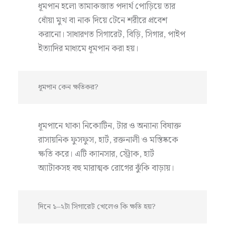
ধূমপান হলো তামাকজাত পদার্থ পোড়িয়ে তার
ধোঁয়া মুখ বা নাক দিয়ে টেনে শরীরে প্রবেশ
করানো। সাধারণত সিগারেট, বিড়ি, সিগার, পাইপ
ইত্যাদির মাধ্যমে ধূমপান করা হয়।
ধূমপান কেন ক্ষতিকর?
ধূমপানে থাকা নিকোটিন, টার ও অন্যান্য বিষাক্ত
রাসায়নিক ফুসফুস, হার্ট, রক্তনালী ও মস্তিষ্ককে
ক্ষতি করে। এটি ক্যানসার, স্ট্রোক, হার্ট
অ্যাটাকসহ বহু মারাত্মক রোগের ঝুঁকি বাড়ায়।
দিনে ১–২টা সিগারেট খেলেও কি ক্ষতি হয়?