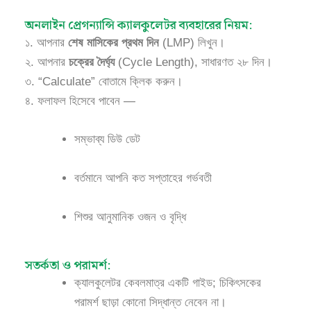
অনলাইন প্রেগন্যান্সি ক্যালকুলেটর ব্যবহারের নিয়ম:
১️. আপনার
শেষ মাসিকের প্রথম দিন
(LMP) লিখুন।
২️. আপনার
চক্রের দৈর্ঘ্য
(Cycle Length), সাধারণত ২৮ দিন।
৩️. “Calculate” বোতামে ক্লিক করুন।
৪️. ফলাফল হিসেবে পাবেন —
সম্ভাব্য ডিউ ডেট
বর্তমানে আপনি কত সপ্তাহের গর্ভবতী
শিশুর আনুমানিক ওজন ও বৃদ্ধি
সতর্কতা ও পরামর্শ:
ক্যালকুলেটর কেবলমাত্র একটি গাইড; চিকিৎসকের
পরামর্শ ছাড়া কোনো সিদ্ধান্ত নেবেন না।