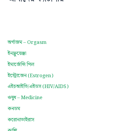
অর্গাজম – Orgasm
ইনফ্লুয়েঞ্জা
ইমার্জেন্সি পিল
ইস্ট্রোজেন (Estrogen)
এইচআইভি/এইডস (HIV/AIDS)
ওষুধ – Medicine
কনডম
করোনাভাইরাস
কাশি