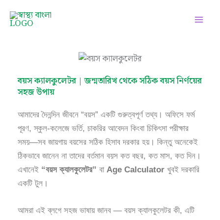
Skip
Facebook
Instagram
Twitter
Pinterest
LinkedIn
YouTube
to
content
বয়স ক্যালকুলেটর | জন্মতারিখ থেকে সঠিক বয়স নির্ণয়ের
সহজ উপায়
আমাদের দৈনন্দিন জীবনে “বয়স” একটি গুরুত্বপূর্ণ তথ্য। অফিসে ফর্ম
পূরণ, স্কুল-কলেজে ভর্তি, চাকরির আবেদন কিংবা চিকিৎসা পরীক্ষার
সময়—সব জায়গায় বয়সের সঠিক হিসাব দরকার হয়। কিন্তু অনেকেই
ঠিকভাবে জানেন না তাদের বর্তমান বয়স কত বছর, কত মাস, কত দিন।
এখানেই
“বয়স ক্যালকুলেটর”
বা
Age Calculator
খুবই দরকারি
একটি টুল।
আমরা এই ব্লগে সহজ ভাষায় জানব — বয়স ক্যালকুলেটর কী, এটি