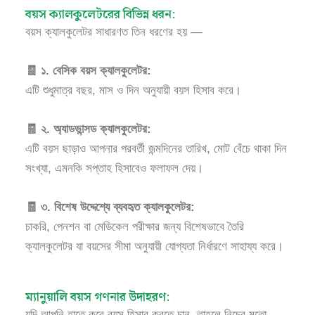
বয়স ক্যালকুলেটরের বিভিন্ন ধরন:
বয়স ক্যালকুলেটর সাধারণত তিন ধরণের হয় —
🧾 ১. বেসিক বয়স ক্যালকুলেটর:
এটি শুধুমাত্র বছর, মাস ও দিন অনুযায়ী বয়স হিসাব করে।
🧾 ২. অ্যাডভান্সড ক্যালকুলেটর:
এটি বয়স ছাড়াও আপনার পরবর্তী জন্মদিনের তারিখ, মোট বেঁচে থাকা দিন
সংখ্যা, এমনকি সপ্তাহ হিসাবেও ফলাফল দেয়।
🧾 ৩. বিশেষ উদ্দেশ্যে ব্যবহৃত ক্যালকুলেটর:
চাকরি, পেনশন বা মেডিকেল পরীক্ষার জন্য বিশেষভাবে তৈরি
ক্যালকুলেটর যা বয়সের সীমা অনুযায়ী যোগ্যতা নির্ধারণে সাহায্য করে।
ম্যানুয়ালি বয়স গণনার উদাহরণ:
যদি আপনি হাতে করে বয়স হিসাব করতে চান, তাহলে নিচের মতো