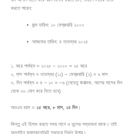
করতে পারেন:
জন্ম তারিখ: ১০ ফেব্রুয়ারি ২০০০
আজকের তারিখ: ৪ নভেম্বর ২০২৫
১. বছর পার্থক্য = ২০২৫ − ২০০০ = ২৫ বছর
২. মাস পার্থক্য = নভেম্বর (১১) − ফেব্রুয়ারি (২) = ৯ মাস
৩. দিন পার্থক্য = ৪ − ১০ = −৬ (যেহেতু ঋণাত্মক, আগের মাসের দিন
থেকে ৩০ যোগ করে নিতে হবে)
অতএব বয়স =
২৫ বছর, ৮ মাস, ২৪ দিন
।
কিন্তু এই হিসাব করতে সময় লাগে ও ভুলের সম্ভাবনা থাকে। তাই
অনলাইন ক্যালকুলেটরই সবচেয়ে নির্ভুল উপায়।