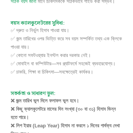
সঠিক বয়স জানা
মানে চিকিৎসককে সঠিকভাবে গাইড করা সম্ভব।
বয়স ক্যালকুলেটরের সুবিধা:
✅ দ্রুত ও নির্ভুল হিসাব পাওয়া যায়।
✅ জন্ম তারিখের ওপর ভিত্তি করে সব বয়স সম্পর্কিত তথ্য এক ক্লিকে
পাওয়া যায়।
✅ কোনো সফটওয়্যার ইনস্টল করার দরকার নেই।
✅ মোবাইল বা কম্পিউটার—সব প্ল্যাটফর্মে সহজেই ব্যবহারযোগ্য।
✅ চাকরি, শিক্ষা বা চিকিৎসা—সবক্ষেত্রেই কার্যকর।
সতর্কতা ও সাধারণ ভুল:
❌ জন্ম তারিখ ভুল দিলে ফলাফল ভুল হবে।
❌ কিছু ক্যালকুলেটরে মাসের দিন সংখ্যা (৩০ বা ৩১) হিসাব ভিন্ন
হতে পারে।
❌ লিপ ইয়ার (Leap Year) হিসাব না করলে ১ দিনের পার্থক্য দেখা