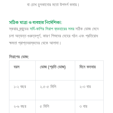
বা চোখ চুলকানোর মতো উপসর্গ কমায়।
সঠিক মাত্রা ও ব্যবহার নির্দেশিকা:
স্কয়ার ব্র্যান্ডের
সর্দি-কাশির সিরাপ ব্যবহারের সময়
সঠিক ডোজ মেনে
চলা অত্যন্ত গুরুত্বপূর্ণ, কারণ শিশুদের দেহের গঠন এবং প্রতিরোধ
ক্ষমতা প্রাপ্তবয়স্কদের থেকে আলাদা।
সিরাপের ডোজ:
বয়স
ডোজ (প্রতি ডোজ)
দিনে কতবার
১-২ বছর
২.৫-৫ মিলি
২-৩ বার
২-৬ বছর
৫ মিলি
৩ বার