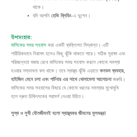
থাকে।
যদি আপনি
হেভি ব্লিডিং
-এ ভুগেন।
উপসংহার:
মাসিকের সময় সহবাস
করা একটি ব্যক্তিগত সিদ্ধান্ত। এটি
শারীরিকভাবে নিরাপদ হলেও কিছু ঝুঁকি থাকতে পারে। সঠিক সুরক্ষা এবং
পরিচ্ছন্নতা বজায় রেখে মাসিকের সময় সহবাস করলে কোনো সমস্যা
হওয়ার সম্ভাবনা কম থাকে। তবে স্বাস্থ্য ঝুঁকি এড়াতে
কনডম ব্যবহার,
হাইজিন মেনে চলা এবং পার্টনার এর সাথে খোলামেলা আলোচনা
জরুরি।
মাসিকের সময় সহবাসের বিষয়ে যে কোনো ধরনের সমস্যার মুখোমুখি
হলে দ্রুত চিকিৎসকের পরামর্শ নেওয়া উচিত।
সুস্থ ও সুখী যৌনজীবনই হলো স্বাস্থ্যকর জীবনের মূলমন্ত্র!