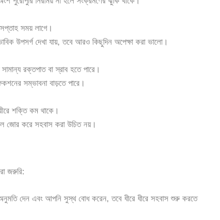
অংশ পুরোপুরি নিরাময় না হলে সংক্রমণের ঝুঁকি থাকে।
 সপ্তাহ সময় লাগে।
াভাবিক উপসর্গ দেখা যায়, তবে আরও কিছুদিন অপেক্ষা করা ভালো।
 সামান্য রক্তপাত বা স্রাব হতে পারে।
কশনের সম্ভাবনা বাড়তে পারে।
রীরে শক্তি কম থাকে।
 হলে জোর করে সহবাস করা উচিত নয়।
রা জরুরি:
নুমতি দেন এবং আপনি সুস্থ বোধ করেন, তবে ধীরে ধীরে সহবাস শুরু করতে