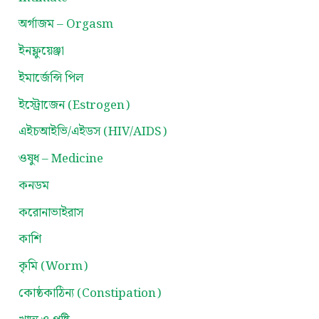
অর্গাজম – Orgasm
ইনফ্লুয়েঞ্জা
ইমার্জেন্সি পিল
ইস্ট্রোজেন (Estrogen)
এইচআইভি/এইডস (HIV/AIDS)
ওষুধ – Medicine
কনডম
করোনাভাইরাস
কাশি
কৃমি (Worm)
কোষ্ঠকাঠিন্য (Constipation)