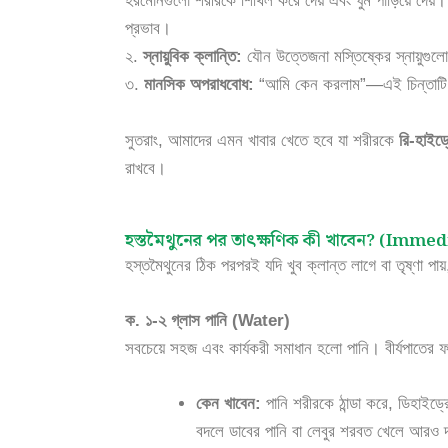
হরমোনগুলো শরীরকে শিথিল করে দেয় এবং ঘুম পাড়িয়ে দেয়। 
প্রভাব।
২.
স্নায়ুবিক ক্লান্তি:
যৌন উত্তেজনা মস্তিষ্কের স্নায়ুগু
৩.
মানসিক অপরাধবোধ:
“আমি কেন করলাম”—এই চিন্তাটি আপ
সুতরাং, আমাদের এমন খাবার খেতে হবে যা শরীরকে
রি-হাইড্
রাখবে।
হস্তমৈথুনের পর তাৎক্ষণিক কী খাবেন? (Imm
হস্তমৈথুনের ঠিক পরপরই যদি খুব ক্লান্ত লাগে বা তৃষ্ণা পা
ক. ১-২ গ্লাস পানি (Water)
সবচেয়ে সহজ এবং কার্যকরী সমাধান হলো পানি। বীর্যপাতের
কেন খাবেন:
পানি শরীরকে ঠান্ডা করে, ডিহাইড্
বদলে ডাবের পানি বা লেবুর শরবত খেলে আরও