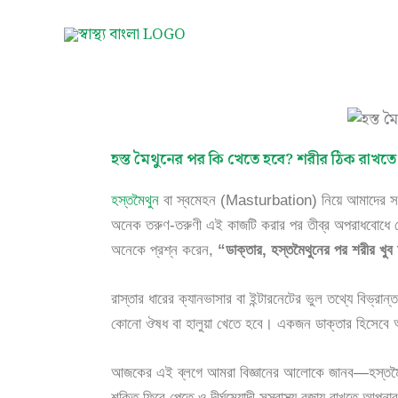
Skip
to
content
হস্ত মৈথুনের পর কি খেতে হবে? শরীর ঠিক রাখতে
হস্তমৈথুন
বা স্বমেহন (Masturbation) নিয়ে আমাদের সম
অনেক তরুণ-তরুণী এই কাজটি করার পর তীব্র অপরাধবোধে 
অনেকে প্রশ্ন করেন,
“ডাক্তার, হস্তমৈথুনের পর শরীর খুব
রাস্তার ধারের ক্যানভাসার বা ইন্টারনেটের ভুল তথ্যে বিভ্
কোনো ঔষধ বা হালুয়া খেতে হবে। একজন ডাক্তার হিসেব
আজকের এই ব্লগে আমরা বিজ্ঞানের আলোকে জানব—হস্তমৈথু
শক্তি ফিরে পেতে ও দীর্ঘমেয়াদী সুস্বাস্থ্য বজায় রাখতে আপন