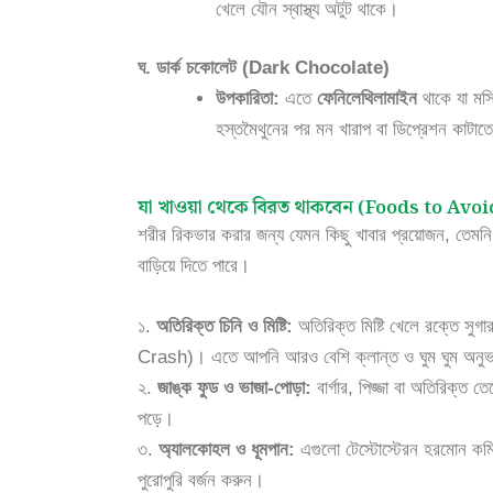
খেলে যৌন স্বাস্থ্য অটুট থাকে।
ঘ. ডার্ক চকোলেট (Dark Chocolate)
উপকারিতা:
এতে
ফেনিলেথিলামাইন
থাকে যা মস্
হস্তমৈথুনের পর মন খারাপ বা ডিপ্রেশন কাটাত
যা খাওয়া থেকে বিরত থাকবেন (Foods to Avoi
শরীর রিকভার করার জন্য যেমন কিছু খাবার প্রয়োজন, তেমনি
বাড়িয়ে দিতে পারে।
১.
অতিরিক্ত চিনি ও মিষ্টি:
অতিরিক্ত মিষ্টি খেলে রক্তে সু
Crash)। এতে আপনি আরও বেশি ক্লান্ত ও ঘুম ঘুম অনু
২.
জাঙ্ক ফুড ও ভাজা-পোড়া:
বার্গার, পিজ্জা বা অতিরিক্
পড়ে।
৩.
অ্যালকোহল ও ধূমপান:
এগুলো টেস্টোস্টেরন হরমোন কমিয়
পুরোপুরি বর্জন করুন।