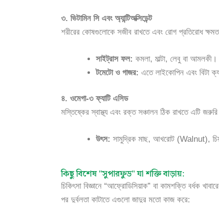
৩. ভিটামিন সি এবং অ্যান্টিঅক্সিডেন্ট
শরীরের কোষগুলোকে সজীব রাখতে এবং রোগ প্রতিরোধ ক্ষমতা বা
সাইট্রাস ফল:
কমলা, মাল্টা, লেবু বা আমলকী। 
টমেটো ও গাজর:
এতে লাইকোপিন এবং বিটা ক্যারো
৪. ওমেগা-৩ ফ্যাটি এসিড
মস্তিষ্কের স্বাস্থ্য এবং রক্ত সঞ্চালন ঠিক রাখতে এটি জ
উৎস:
সামুদ্রিক মাছ, আখরোট (Walnut), চি
কিছু বিশেষ "সুপারফুড" যা শক্তি বাড়ায়:
চিকিৎসা বিজ্ঞানে “আফ্রোডিসিয়াক” বা কামশক্তি বর্ধক খাব
পর দুর্বলতা কাটাতে এগুলো জাদুর মতো কাজ করে: