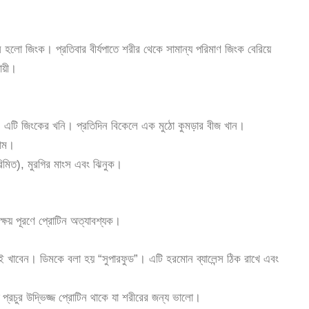
াদান হলো জিংক। প্রতিবার বীর্যপাতে শরীর থেকে সামান্য পরিমাণ জিংক বেরিয়ে
ায়ী।
:
এটি জিংকের খনি। প্রতিদিন বিকেলে এক মুঠো কুমড়ার বীজ খান।
দাম।
িমিত), মুরগির মাংস এবং ঝিনুক।
ক্ষয় পূরণে প্রোটিন অত্যাবশ্যক।
ই খাবেন। ডিমকে বলা হয় “সুপারফুড”। এটি হরমোন ব্যালেন্স ঠিক রাখে এবং
প্রচুর উদ্ভিজ্জ প্রোটিন থাকে যা শরীরের জন্য ভালো।