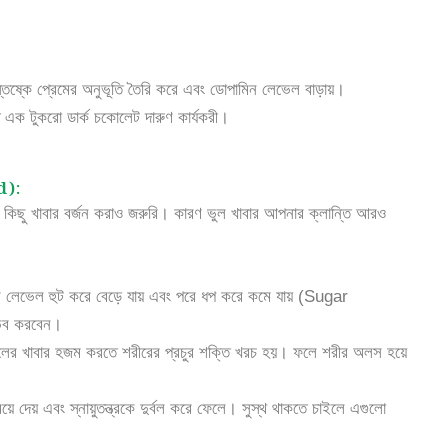
তিষ্কে প্রেমের অনুভূতি তৈরি করে এবং ডোপামিন লেভেল বাড়ায়।
ে এক টুকরো ডার্ক চকোলেট দারুণ কার্যকরী।
d):
 কিছু খাবার বর্জন করাও জরুরি। কারণ ভুল খাবার আপনার ক্লান্তি আরও
গার লেভেল হুট করে বেড়ে যায় এবং পরে ধপ করে কমে যায় (Sugar
ভব করবেন।
ত তেলের খাবার হজম করতে শরীরের প্রচুর শক্তি খরচ হয়। ফলে শরীর অলস হয়ে
ে দেয় এবং স্নায়ুতন্ত্রকে দুর্বল করে ফেলে। সুস্থ থাকতে চাইলে এগুলো