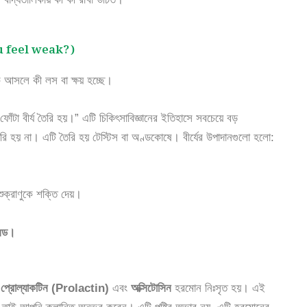
you feel weak?)
 আসলে কী লস বা ক্ষয় হচ্ছে।
ঁটা বীর্য তৈরি হয়।” এটি চিকিৎসাবিজ্ঞানের ইতিহাসে সবচেয়ে বড়
ি হয় না। এটি তৈরি হয় টেস্টিস বা অণ্ডকোষে। বীর্যের উপাদানগুলো হলো:
ুক্রাণুকে শক্তি দেয়।
সিড।
ে
প্রোল্যাকটিন (Prolactin)
এবং
অক্সিটোসিন
হরমোন নিঃসৃত হয়। এই