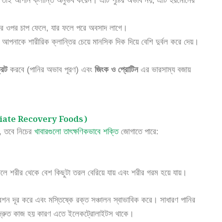
তাই আপনি ক্লান্তি অনুভব করেন। এটি পুষ্টির অভাব নয়, এটি হরমোনের
লোর ওপর চাপ ফেলে, যার ফলে পরে অবসাদ লাগে।
নাকে শারীরিক ক্লান্তির চেয়ে মানসিক দিক দিয়ে বেশি দুর্বল করে দেয়।
রেট
করবে (পানির অভাব পূরণ) এবং
জিংক ও প্রোটিন
এর ভারসাম্য বজায়
ediate Recovery Foods)
য়, তবে নিচের
খাবারগুলো তাৎক্ষণিকভাবে শক্তি
জোগাতে পারে:
 ফলে শরীর থেকে বেশ কিছুটা তরল বেরিয়ে যায় এবং শরীর গরম হয়ে যায়।
রেশন দূর করে এবং মস্তিষ্কে রক্ত সঞ্চালন স্বাভাবিক করে। সাধারণ পানির
 দ্রুত কাজ হয় কারণ এতে ইলেকট্রোলাইটস থাকে।