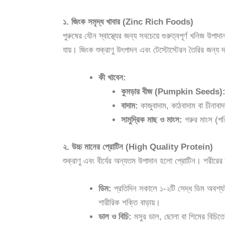
১. জিংক সমৃদ্ধ খাবার (Zinc Rich Foods)
পুরুষের যৌন স্বাস্থ্যের জন্য সবচেয়ে গুরুত্বপূর্ণ খনিজ উপ
যায়। জিংক শুক্রাণু উৎপাদন এবং টেস্টোস্টেরন তৈরির জন্য দ
কী খাবেন:
কুমড়ার বীজ (Pumpkin Seeds)
বাদাম:
কাজুবাদাম, কাঠবাদাম বা চীনাবা
সামুদ্রিক মাছ ও মাংস:
গরুর মাংস (পর
২. উচ্চ মানের প্রোটিন (High Quality Protein)
শুক্রাণু এবং বীর্যের অন্যতম উপাদান হলো প্রোটিন। শরীরের 
ডিম:
প্রতিদিন সকালে ১-২টি সেদ্ধ ডিম অবশ্য
শারীরিক শক্তি বাড়ায়।
ডাল ও বিচি:
মসুর ডাল, ছোলা বা শিমের বিচিতে 