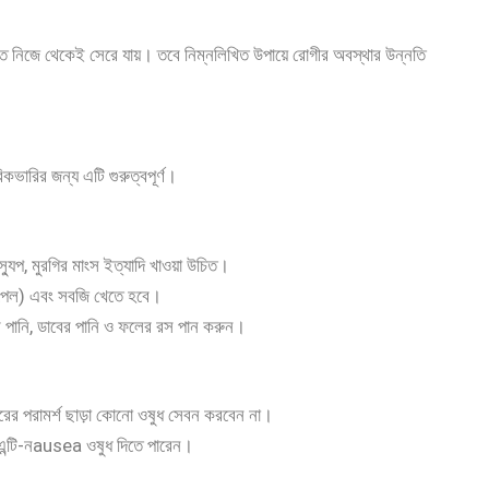
ণত নিজে থেকেই সেরে যায়। তবে নিম্নলিখিত উপায়ে রোগীর অবস্থার উন্নতি
িকভারির জন্য এটি গুরুত্বপূর্ণ।
যুপ, মুরগির মাংস ইত্যাদি খাওয়া উচিত।
পেল) এবং সবজি খেতে হবে।
রে পানি, ডাবের পানি ও ফলের রস পান করুন।
ারের পরামর্শ ছাড়া কোনো ওষুধ সেবন করবেন না।
 এন্টি-নausea ওষুধ দিতে পারেন।