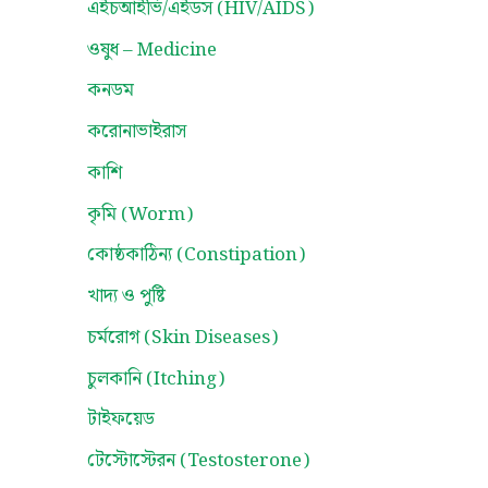
এইচআইভি/এইডস (HIV/AIDS)
ওষুধ – Medicine
কনডম
করোনাভাইরাস
কাশি
কৃমি (Worm)
কোষ্ঠকাঠিন্য (Constipation)
খাদ্য ও পুষ্টি
চর্মরোগ (Skin Diseases)
চুলকানি (Itching)
টাইফয়েড
টেস্টোস্টেরন (Testosterone)