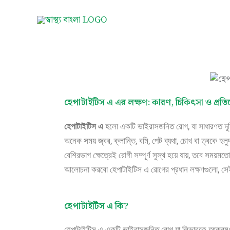
Skip
to
content
হেপাটাইটিস এ এর লক্ষণ: কারণ, চিকিৎসা ও প্রত
হেপাটাইটিস এ
হলো একটি ভাইরাসজনিত রোগ, যা সাধারণত দূষিত 
অনেক সময় জ্বর, ক্লান্তি, বমি, পেট ব্যথা, চোখ বা ত্বকে হ
বেশিরভাগ ক্ষেত্রেই রোগী সম্পূর্ণ সুস্থ হয়ে যায়, তবে সময়ম
আলোচনা করবো হেপাটাইটিস এ রোগের প্রধান লক্ষণগুলো, সেই 
হেপাটাইটিস এ কি?
হেপাটাইটিস এ একটি ভাইরাসজনিত রোগ যা লিভারকে আক্রমণ কর