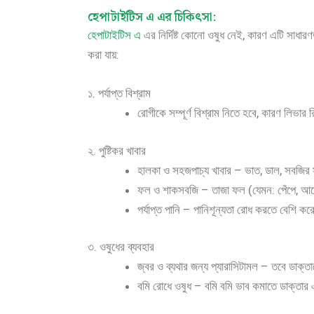
হেপাটাইটিস এ এর চিকিৎসা:
হেপাটাইটিস এ
এর নির্দিষ্ট কোনো ওষুধ নেই, কারণ এটি সাধার
করা যায়:
১. পর্যাপ্ত বিশ্রাম
রোগীকে সম্পূর্ণ বিশ্রাম নিতে হবে, কারণ লিভার র
২. পুষ্টিকর খাবার
হালকা ও সহজপাচ্য খাবার – ভাত, ডাল, সবজির স্
ফল ও শাকসবজি – তাজা ফল (যেমন: পেঁপে, আ
পর্যাপ্ত পানি – পানিশূন্যতা রোধ করতে বেশি ক
৩. ওষুধের ব্যবহার
জ্বর ও ব্যথার জন্য প্যারাসিটামল – তবে ডাক্ত
বমি রোধে ওষুধ – বমি বমি ভাব কমাতে ডাক্তার