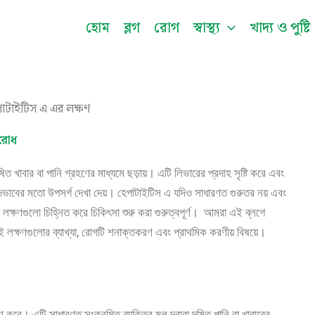
Facebook
Instagram
Twitter
Pinterest
LinkedIn
YouTu
হোম
ব্লগ
রোগ
স্বাস্থ্য
খাদ্য ও পুষ্টি
িরোধ
খাবার বা পানি গ্রহণের মাধ্যমে ছড়ায়। এটি লিভারের প্রদাহ সৃষ্টি করে এবং
লুদভাবের মতো উপসর্গ দেখা দেয়। হেপাটাইটিস এ যদিও সাধারণত গুরুতর নয় এবং
তো লক্ষণগুলো চিহ্নিত করে চিকিৎসা শুরু করা গুরুত্বপূর্ণ। আমরা এই ব্লগে
লক্ষণগুলোর ব্যাখ্যা, রোগটি শনাক্তকরণ এবং প্রাথমিক করণীয় বিষয়ে।
ে। এটি সাধারণত সংক্রমিত ব্যক্তির মল দ্বারা দূষিত পানি বা খাবারের